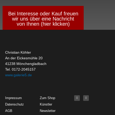
Bei Interesse oder Kauf freuen
wir uns über eine Nachricht
von Ihnen (hier klicken)
Christian Köhler
An der Eickesmühle 20
41238 Mönchengladbach
Tel. 0172-2045157
www.galerie5.de
Get Started
About
Social Media
F
I
Impressum
Zum Shop
a
n
c
s
Datenschutz
Künstler
e
t
b
a
o
g
AGB
Newsletter
o
r
k
a