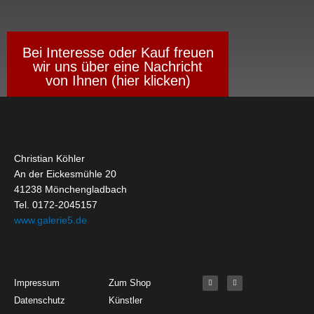
Bei Interesse oder Kauf freuen
wir uns über eine Nachricht
von Ihnen (hier klicken)
Christian Köhler
An der Eickesmühle 20
41238 Mönchengladbach
Tel. 0172-2045157
www.galerie5.de
Get Started
About
Social Media
F
I
Impressum
Zum Shop
a
n
c
s
Datenschutz
Künstler
e
t
b
a
o
g