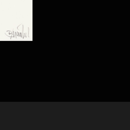
Get Started
About