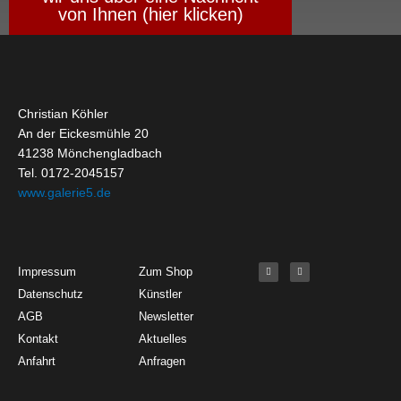
von Ihnen (hier klicken)
Christian Köhler
An der Eickesmühle 20
41238 Mönchengladbach
Tel. 0172-2045157
www.galerie5.de
Get Started
About
Social Media
F
I
Impressum
Zum Shop
a
n
c
s
Datenschutz
Künstler
e
t
b
a
o
g
AGB
Newsletter
o
r
k
a
Kontakt
Aktuelles
-
m
f
Anfahrt
Anfragen