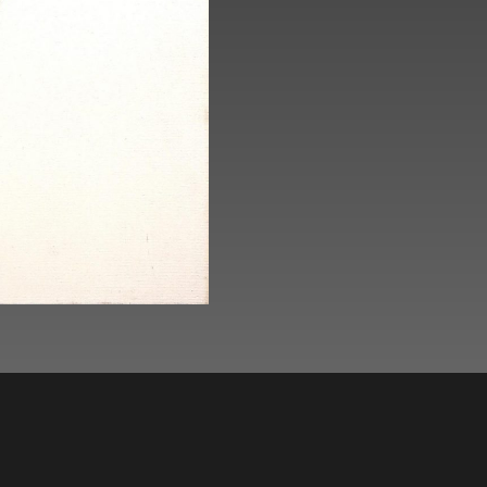
Get Started
About