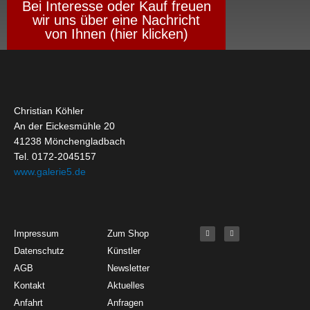
Bei Interesse oder Kauf freuen
wir uns über eine Nachricht
von Ihnen (hier klicken)
Christian Köhler
An der Eickesmühle 20
41238 Mönchengladbach
Tel. 0172-2045157
www.galerie5.de
Get Started
About
Social Media
F
I
Impressum
Zum Shop
a
n
c
s
Datenschutz
Künstler
e
t
b
a
o
g
AGB
Newsletter
o
r
k
a
Kontakt
Aktuelles
-
m
f
Anfahrt
Anfragen