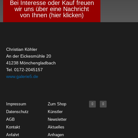
Bei Interesse oder Kauf freuen
wir uns über eine Nachricht
von Ihnen (hier klicken)
Christian Köhler
An der Eickesmühle 20
41238 Mönchengladbach
Tel. 0172-2045157
www.galerie5.de
Get Started
About
Social Media
F
I
Impressum
Zum Shop
a
n
c
s
Datenschutz
Künstler
e
t
b
a
o
g
AGB
Newsletter
o
r
k
a
Kontakt
Aktuelles
-
m
f
Anfahrt
Anfragen