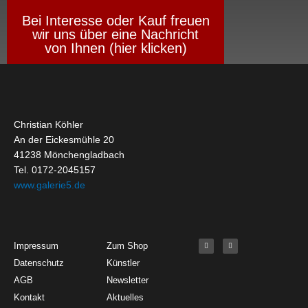
Bei Interesse oder Kauf freuen
wir uns über eine Nachricht
von Ihnen (hier klicken)
Christian Köhler
An der Eickesmühle 20
41238 Mönchengladbach
Tel. 0172-2045157
www.galerie5.de
Get Started
About
Social Media
F
I
Impressum
Zum Shop
a
n
c
s
Datenschutz
Künstler
e
t
b
a
o
g
AGB
Newsletter
o
r
k
a
Kontakt
Aktuelles
-
m
f