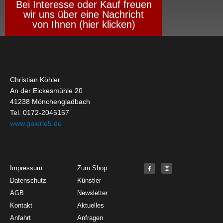
Bei Interesse oder Kauf freuen
wir uns über eine Nachricht
von Ihnen (hier klicken)
Christian Köhler
An der Eickesmühle 20
41238 Mönchengladbach
Tel. 0172-2045157
www.galerie5.de
Get Started
About
Social Media
F
I
Impressum
Zum Shop
a
n
c
s
Datenschutz
Künstler
e
t
b
a
o
g
AGB
Newsletter
o
r
k
a
Kontakt
Aktuelles
-
m
f
Anfahrt
Anfragen