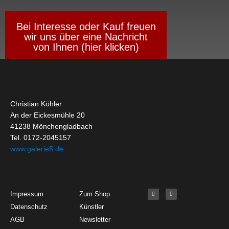
Bei Interesse oder Kauf freuen
wir uns über eine Nachricht
von Ihnen (hier klicken)
Christian Köhler
An der Eickesmühle 20
41238 Mönchengladbach
Tel. 0172-2045157
www.galerie5.de
Get Started
About
Social Media
F
I
Impressum
Zum Shop
a
n
c
s
Datenschutz
Künstler
e
t
b
a
o
g
AGB
Newsletter
o
r
k
a