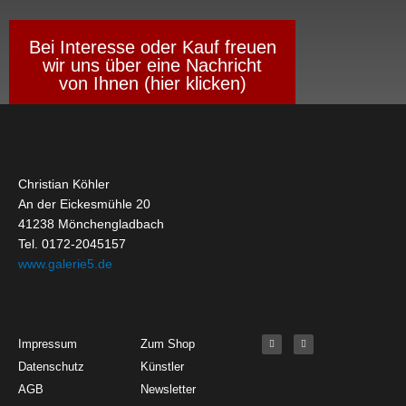
Bei Interesse oder Kauf freuen
wir uns über eine Nachricht
von Ihnen (hier klicken)
Christian Köhler
An der Eickesmühle 20
41238 Mönchengladbach
Tel. 0172-2045157
www.galerie5.de
Get Started
About
Social Media
F
I
Impressum
Zum Shop
a
n
c
s
Datenschutz
Künstler
e
t
b
a
o
g
AGB
Newsletter
o
r
k
a