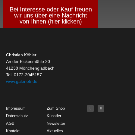
Bei Interesse oder Kauf freuen
wir uns über eine Nachricht
von Ihnen (hier klicken)
Christian Köhler
An der Eickesmühle 20
41238 Mönchengladbach
Tel. 0172-2045157
www.galerie5.de
Get Started
About
Social Media
F
I
Impressum
Zum Shop
a
n
c
s
Datenschutz
Künstler
e
t
b
a
o
g
AGB
Newsletter
o
r
k
a
Kontakt
Aktuelles
-
m
f