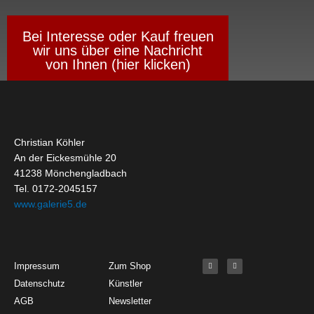
Bei Interesse oder Kauf freuen
wir uns über eine Nachricht
von Ihnen (hier klicken)
Christian Köhler
An der Eickesmühle 20
41238 Mönchengladbach
Tel. 0172-2045157
www.galerie5.de
Get Started
About
Social Media
F
I
Impressum
Zum Shop
a
n
c
s
Datenschutz
Künstler
e
t
b
a
o
g
AGB
Newsletter
o
r
k
a