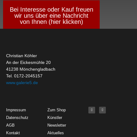
Bei Interesse oder Kauf freuen
wir uns über eine Nachricht
von Ihnen (hier klicken)
Christian Köhler
An der Eickesmühle 20
41238 Mönchengladbach
Tel. 0172-2045157
www.galerie5.de
Get Started
About
Social Media
F
I
Impressum
Zum Shop
a
n
c
s
Datenschutz
Künstler
e
t
b
a
o
g
AGB
Newsletter
o
r
k
a
Kontakt
Aktuelles
-
m
f