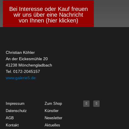
Bei Interesse oder Kauf freuen
wir uns über eine Nachricht
von Ihnen (hier klicken)
Christian Köhler
An der Eickesmühle 20
41238 Mönchengladbach
Tel. 0172-2045157
www.galerie5.de
Get Started
About
Social Media
F
I
Impressum
Zum Shop
a
n
c
s
Datenschutz
Künstler
e
t
b
a
o
g
AGB
Newsletter
o
r
k
a
Kontakt
Aktuelles
-
m
f