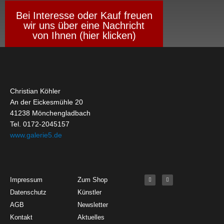
Bei Interesse oder Kauf freuen
wir uns über eine Nachricht
von Ihnen (hier klicken)
Christian Köhler
An der Eickesmühle 20
41238 Mönchengladbach
Tel. 0172-2045157
www.galerie5.de
Get Started
About
Social Media
F
I
Impressum
Zum Shop
a
n
c
s
Datenschutz
Künstler
e
t
b
a
o
g
AGB
Newsletter
o
r
k
a
Kontakt
Aktuelles
-
m
f