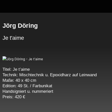
Zum
Inhalt
springen
Jörg Döring
Je t'aime
Titel: Je t’aime
Technik: Mischtechnik u. Epoxidharz auf Leinwand
Maße: 40 x 40 cm
Edition: 49 St. / Farbunikat
Handsigniert u. nummeriert
Preis: 420 €