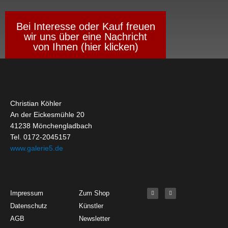
Bei Interesse oder Kauf freuen
wir uns über eine Nachricht
von Ihnen (hier klicken)
Christian Köhler
An der Eickesmühle 20
41238 Mönchengladbach
Tel. 0172-2045157
www.galerie5.de
Get Started
About
Social Media
F
I
Impressum
Zum Shop
a
n
c
s
Datenschutz
Künstler
e
t
b
a
o
g
AGB
Newsletter
o
r
k
a