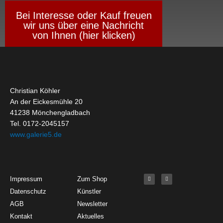
Bei Interesse oder Kauf freuen
wir uns über eine Nachricht
von Ihnen (hier klicken)
Christian Köhler
An der Eickesmühle 20
41238 Mönchengladbach
Tel. 0172-2045157
www.galerie5.de
Get Started
About
Social Media
F
I
Impressum
Zum Shop
a
n
c
s
Datenschutz
Künstler
e
t
b
a
o
g
AGB
Newsletter
o
r
k
a
Kontakt
Aktuelles
-
m
f