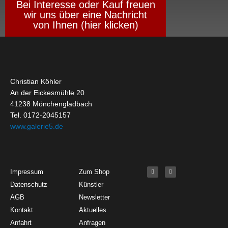
Bei Interesse oder Kauf freuen
wir uns über eine Nachricht
von Ihnen (hier klicken)
Christian Köhler
An der Eickesmühle 20
41238 Mönchengladbach
Tel. 0172-2045157
www.galerie5.de
Get Started
About
Social Media
F
I
Impressum
Zum Shop
a
n
c
s
Datenschutz
Künstler
e
t
b
a
o
g
AGB
Newsletter
o
r
k
a
Kontakt
Aktuelles
-
m
f
Anfahrt
Anfragen