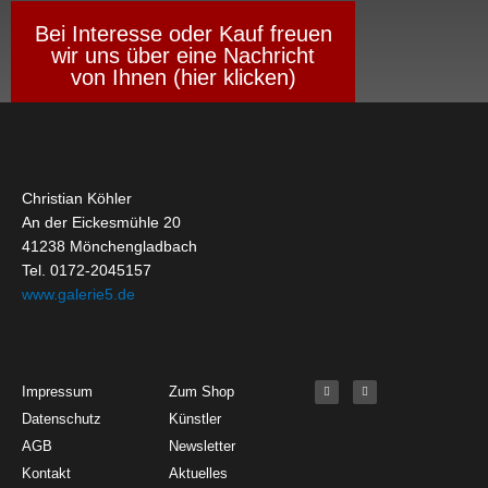
Bei Interesse oder Kauf freuen
wir uns über eine Nachricht
von Ihnen (hier klicken)
Christian Köhler
An der Eickesmühle 20
41238 Mönchengladbach
Tel. 0172-2045157
www.galerie5.de
Get Started
About
Social Media
F
I
Impressum
Zum Shop
a
n
c
s
Datenschutz
Künstler
e
t
b
a
o
g
AGB
Newsletter
o
r
k
a
Kontakt
Aktuelles
-
m
f