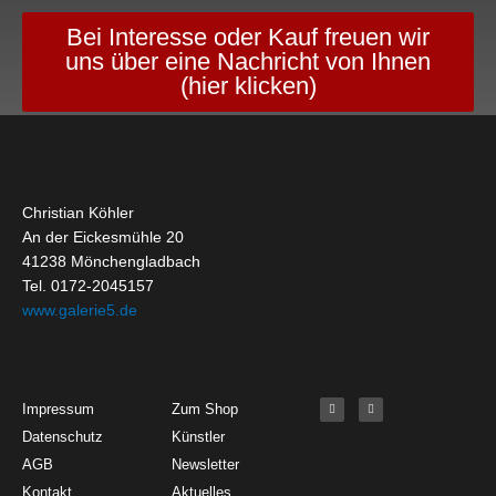
Bei Interesse oder Kauf freuen wir
uns über eine Nachricht von Ihnen
(hier klicken)
Christian Köhler
An der Eickesmühle 20
41238 Mönchengladbach
Tel. 0172-2045157
www.galerie5.de
Get Started
About
Social Media
F
I
Impressum
Zum Shop
a
n
c
s
Datenschutz
Künstler
e
t
b
a
o
g
AGB
Newsletter
o
r
k
a
Kontakt
Aktuelles
-
m