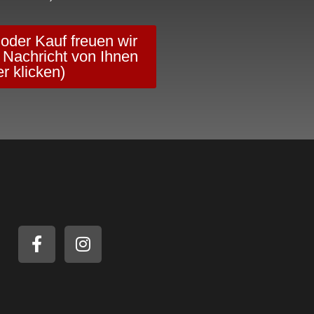
 oder Kauf freuen wir
 Nachricht von Ihnen
er klicken)
Social Media
F
I
a
n
c
s
e
t
b
a