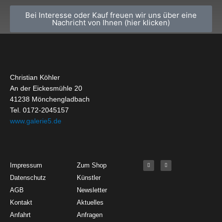
Bei Interesse oder Kauf freuen wir uns über eine
Nachricht von Ihnen (hier klicken)
Christian Köhler
An der Eickesmühle 20
41238 Mönchengladbach
Tel. 0172-2045157
www.galerie5.de
Get Started
About
Social Media
F
I
Impressum
Zum Shop
a
n
c
s
Datenschutz
Künstler
e
t
b
a
o
g
AGB
Newsletter
o
r
k
a
Kontakt
Aktuelles
-
m
f
Anfahrt
Anfragen