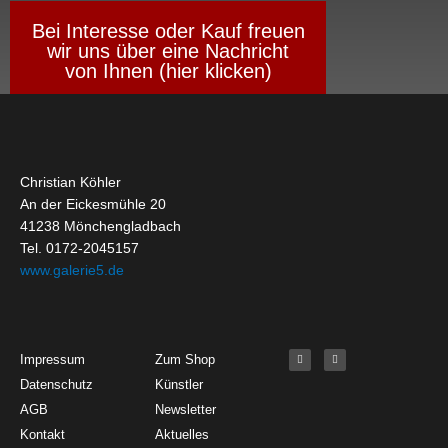
Bei Interesse oder Kauf freuen
wir uns über eine Nachricht
von Ihnen (hier klicken)
Christian Köhler
An der Eickesmühle 20
41238 Mönchengladbach
Tel. 0172-2045157
www.galerie5.de
Get Started
About
Social Media
F
I
Impressum
Zum Shop
a
n
c
s
Datenschutz
Künstler
e
t
b
a
o
g
AGB
Newsletter
o
r
k
a
Kontakt
Aktuelles
-
m
f