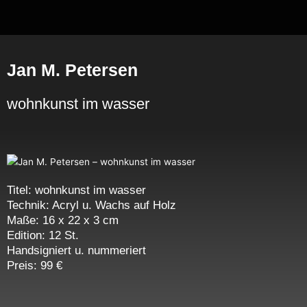
Zum
Inhalt
springen
Jan M. Petersen
wohnkunst im wasser
Titel: wohnkunst im wasser
Technik: Acryl u. Wachs auf Holz
Maße: 16 x 22 x 3 cm
Edition: 12 St.
Handsigniert u. nummeriert
Preis: 99 €