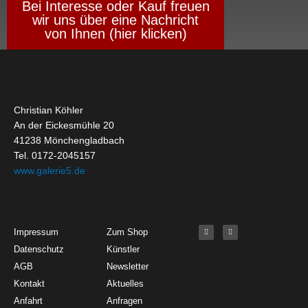
Bei Interesse oder Kauf freuen
wir uns über eine Nachricht
von Ihnen (hier klicken)
Christian Köhler
An der Eickesmühle 20
41238 Mönchengladbach
Tel. 0172-2045157
www.galerie5.de
Get Started
About
Social Media
F
I
Impressum
Zum Shop
a
n
c
s
Datenschutz
Künstler
e
t
b
a
o
g
AGB
Newsletter
o
r
k
a
Kontakt
Aktuelles
-
m
f
Anfahrt
Anfragen