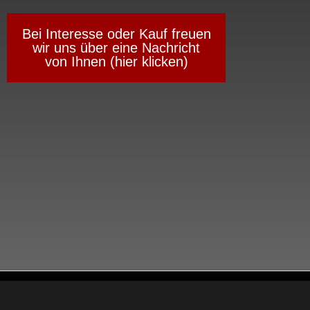
Bei Interesse oder Kauf freuen
wir uns über eine Nachricht
von Ihnen (hier klicken)
←
Vorheriger Beitrag
Nächster Beitrag
→