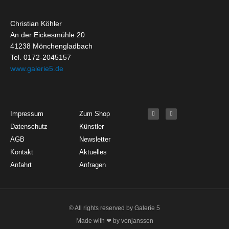
Christian Köhler
An der Eickesmühle 20
41238 Mönchengladbach
Tel. 0172-2045157
www.galerie5.de
Get Started
About
Social Media
F
I
Impressum
Zum Shop
a
n
c
s
Datenschutz
Künstler
e
t
b
a
o
g
AGB
Newsletter
o
r
k
a
Kontakt
Aktuelles
-
m
f
Anfahrt
Anfragen
© All rights reserved by Galerie 5
Made with ❤ by vonjanssen