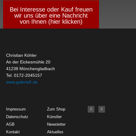
Bei Interesse oder Kauf freuen
wir uns über eine Nachricht
von Ihnen (hier klicken)
Christian Köhler
An der Eickesmühle 20
41238 Mönchengladbach
Tel. 0172-2045157
www.galerie5.de
Get Started
About
Social Media
F
I
Impressum
Zum Shop
a
n
c
s
Datenschutz
Künstler
e
t
b
a
o
g
AGB
Newsletter
o
r
k
a
Kontakt
Aktuelles
-
m
f