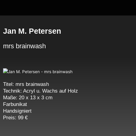
Zum
Inhalt
springen
Jan M. Petersen
mrs brainwash
Titel: mrs brainwash
Technik: Acryl u. Wachs auf Holz
Maße: 20 x 13 x 3 cm
Farbunikat
Handsigniert
Preis: 99 €