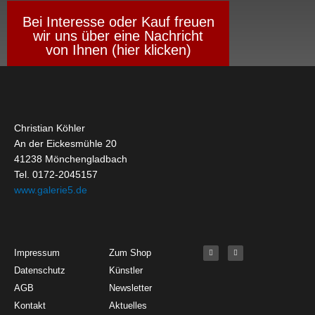
Bei Interesse oder Kauf freuen
wir uns über eine Nachricht
von Ihnen (hier klicken)
Christian Köhler
An der Eickesmühle 20
41238 Mönchengladbach
Tel. 0172-2045157
www.galerie5.de
Get Started
About
Social Media
F
I
Impressum
Zum Shop
a
n
c
s
Datenschutz
Künstler
e
t
b
a
o
g
AGB
Newsletter
o
r
k
a
Kontakt
Aktuelles
-
m
f