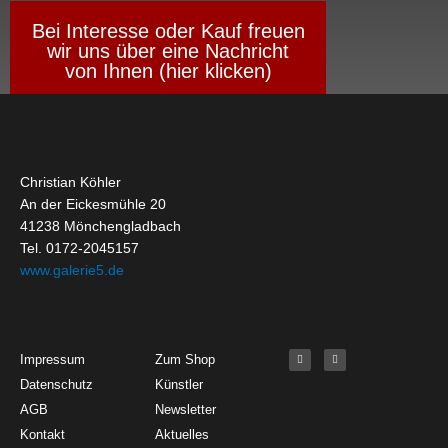
Bei Interesse oder Kauf freuen
wir uns über eine Nachricht
von Ihnen (hier klicken)
Christian Köhler
An der Eickesmühle 20
41238 Mönchengladbach
Tel. 0172-2045157
www.galerie5.de
Get Started
About
Social Media
F
I
Impressum
Zum Shop
a
n
c
s
Datenschutz
Künstler
e
t
b
a
o
g
AGB
Newsletter
o
r
k
a
Kontakt
Aktuelles
-
m
f