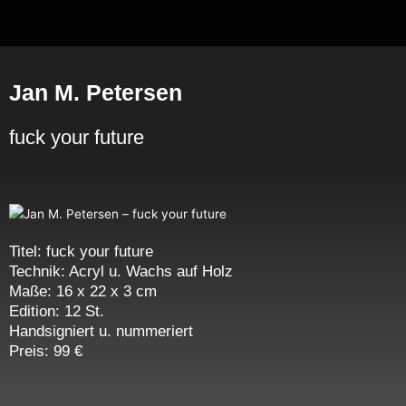
Zum
Inhalt
springen
Jan M. Petersen
fuck your future
Titel: fuck your future
Technik: Acryl u. Wachs auf Holz
Maße: 16 x 22 x 3 cm
Edition: 12 St.
Handsigniert u. nummeriert
Preis: 99 €