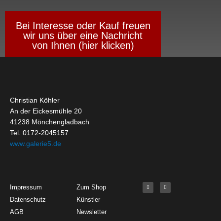
Bei Interesse oder Kauf freuen
wir uns über eine Nachricht
von Ihnen (hier klicken)
Christian Köhler
An der Eickesmühle 20
41238 Mönchengladbach
Tel. 0172-2045157
www.galerie5.de
Get Started
About
Social Media
F
I
Impressum
Zum Shop
a
n
c
s
Datenschutz
Künstler
e
t
b
a
o
g
AGB
Newsletter
o
r
k
a