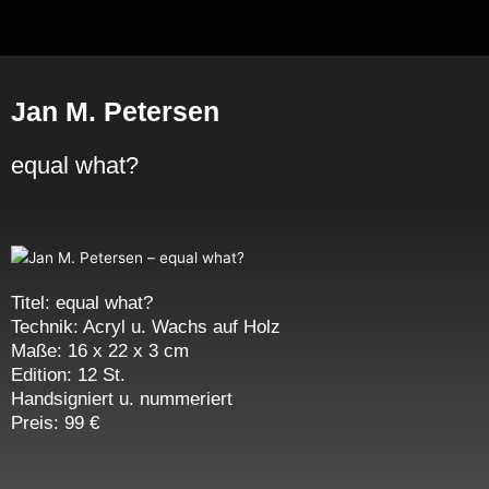
Zum
Inhalt
springen
Jan M. Petersen
equal what?
Titel: equal what?
Technik: Acryl u. Wachs auf Holz
Maße: 16 x 22 x 3 cm
Edition: 12 St.
Handsigniert u. nummeriert
Preis: 99 €