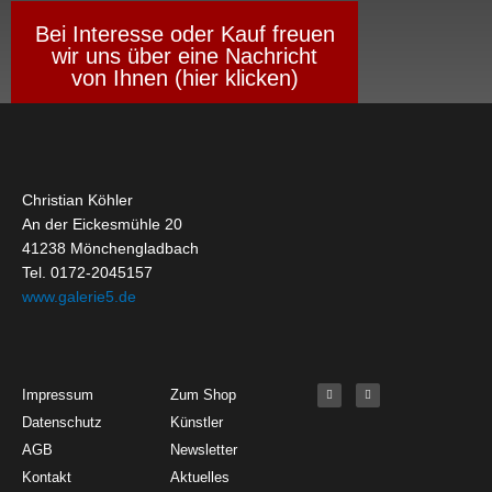
Bei Interesse oder Kauf freuen
wir uns über eine Nachricht
von Ihnen (hier klicken)
Christian Köhler
An der Eickesmühle 20
41238 Mönchengladbach
Tel. 0172-2045157
www.galerie5.de
Get Started
About
Social Media
F
I
Impressum
Zum Shop
a
n
c
s
Datenschutz
Künstler
e
t
b
a
o
g
AGB
Newsletter
o
r
k
a
Kontakt
Aktuelles
-
m
f