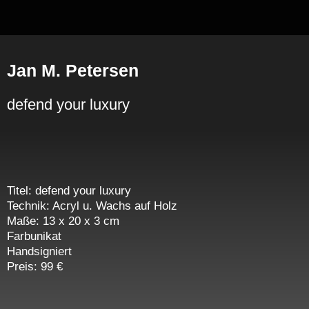
Zum
Inhalt
springen
Jan M. Petersen
defend your luxury
Titel: defend your luxury
Technik: Acryl u. Wachs auf Holz
Maße: 13 x 20 x 3 cm
Farbunikat
Handsigniert
Preis: 99 €