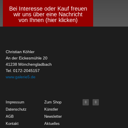
Bei Interesse oder Kauf freuen
wir uns über eine Nachricht
von Ihnen (hier klicken)
Christian Köhler
An der Eickesmühle 20
41238 Mönchengladbach
Tel. 0172-2045157
www.galerie5.de
Get Started
About
Social Media
F
I
Impressum
Zum Shop
a
n
c
s
Datenschutz
Künstler
e
t
b
a
o
g
AGB
Newsletter
o
r
k
a
Kontakt
Aktuelles
-
m
f