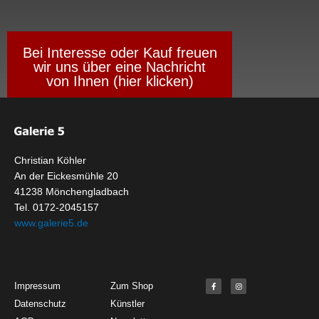
Bei Interesse oder Kauf freuen
wir uns über eine Nachricht
von Ihnen (hier klicken)
Christian Köhler
An der Eickesmühle 20
41238 Mönchengladbach
Tel. 0172-2045157
www.galerie5.de
Get Started
About
Social Media
F
I
Impressum
Zum Shop
a
n
c
s
Datenschutz
Künstler
e
t
b
a
o
g