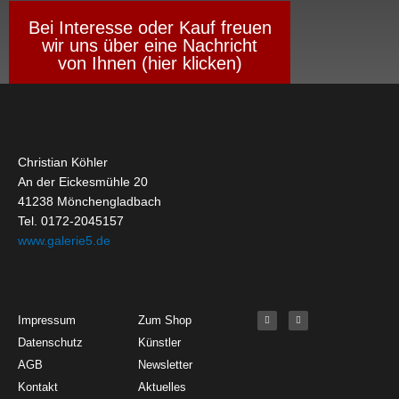
Bei Interesse oder Kauf freuen
wir uns über eine Nachricht
von Ihnen (hier klicken)
Christian Köhler
An der Eickesmühle 20
41238 Mönchengladbach
Tel. 0172-2045157
www.galerie5.de
Get Started
About
Social Media
F
I
Impressum
Zum Shop
a
n
c
s
Datenschutz
Künstler
e
t
b
a
o
g
AGB
Newsletter
o
r
k
a
Kontakt
Aktuelles
-
m
f