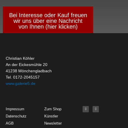
Bei Interesse oder Kauf freuen
wir uns über eine Nachricht
von Ihnen (hier klicken)
Christian Köhler
An der Eickesmühle 20
41238 Mönchengladbach
Tel. 0172-2045157
www.galerie5.de
Get Started
About
Social Media
F
I
Impressum
Zum Shop
a
n
c
s
Datenschutz
Künstler
e
t
b
a
o
g
AGB
Newsletter
o
r
k
a