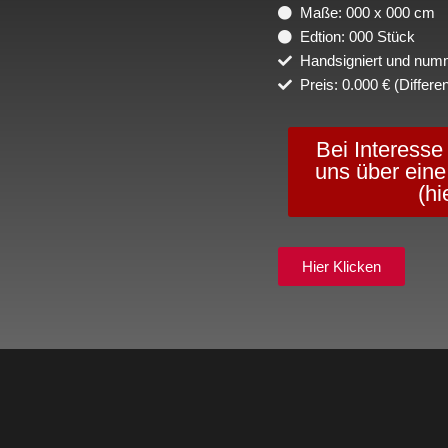
Maße: 000 x 000 cm
Edtion: 000 Stück
Handsigniert und numm
Preis: 0.000 € (Differe
Bei Interesse
uns über eine
(hi
Hier Klicken
Get Started
About