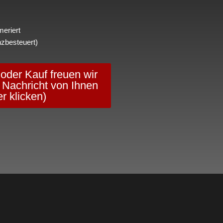
eriert
nzbesteuert)
 oder Kauf freuen wir
 Nachricht von Ihnen
er klicken)
Social Media