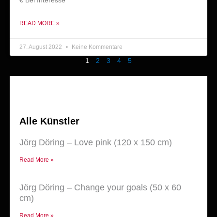
€ Bei Interesse
READ MORE »
27. August 2022
Keine Kommentare
1
2
3
4
5
Alle Künstler
Jörg Döring – Love pink (120 x 150 cm)
Read More »
Jörg Döring – Change your goals (50 x 60
cm)
Read More »