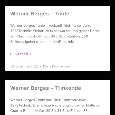
Werner Berges – Tante
Werner Berges Tante – verkauft Titel: Tante Jahr:
1968Technik: Siebdruck in schwarzer und gelber Farbe
auf ChromoluxBlattmaß: 86 x 61 cmEdition: 150
St.Handsigniert u. nummeriertPreis inkl.
READ MORE »
10. Dezember 2022
Keine Kommentare
Werner Berges – Trinkende
Werner Berges Trinkende Titel: TrinkendeJahr:
1979Technik: Dreifarbige Radierung von einer Platte auf
Guarro-Bütten Maße: 39,5 x 31,5 cmEdition: 33