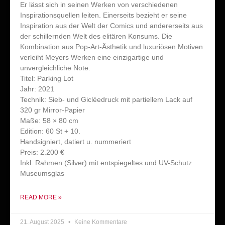
Er lässt sich in seinen Werken von verschiedenen
Inspirationsquellen leiten. Einerseits bezieht er seine
Inspiration aus der Welt der Comics und andererseits aus
der schillernden Welt des elitären Konsums. Die
Kombination aus Pop-Art-Ästhetik und luxuriösen Motiven
verleiht Meyers Werken eine einzigartige und
unvergleichliche Note.
Titel: Parking Lot
Jahr: 2021
Technik: Sieb- und Gicléedruck mit partiellem Lack auf
320 gr Mirror-Papier
Maße: 58 × 80 cm
Edition: 60 St + 10.
Handsigniert, datiert u. nummeriert
Preis: 2.200 €
Inkl. Rahmen (Silver) mit entspiegeltes und UV-Schutz
Museumsglas
READ MORE »
21. August 2025
Keine Kommentare