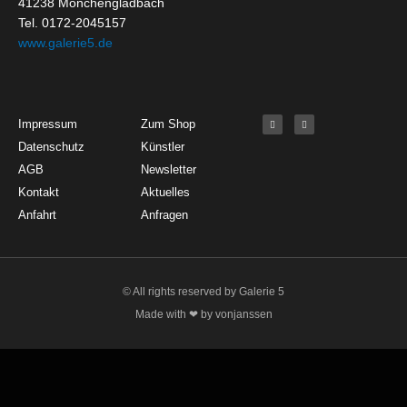
41238 Mönchengladbach
Tel. 0172-2045157
www.galerie5.de
Get Started
About
Social Media
F
I
Impressum
Zum Shop
a
n
c
s
Datenschutz
Künstler
e
t
b
a
o
g
AGB
Newsletter
o
r
k
a
Kontakt
Aktuelles
-
m
f
Anfahrt
Anfragen
© All rights reserved by Galerie 5
Made with ❤ by vonjanssen