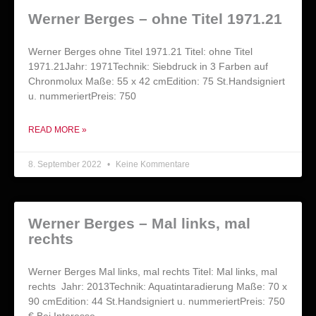
Werner Berges – ohne Titel 1971.21
Werner Berges ohne Titel 1971.21 Titel: ohne Titel
1971.21Jahr: 1971Technik: Siebdruck in 3 Farben auf
Chronmolux Maße: 55 x 42 cmEdition: 75 St.Handsigniert
u. nummeriertPreis: 750
READ MORE »
8. September 2022
Keine Kommentare
Werner Berges – Mal links, mal
rechts
Werner Berges Mal links, mal rechts Titel: Mal links, mal
rechts Jahr: 2013Technik: Aquatintaradierung Maße: 70 x
90 cmEdition: 44 St.Handsigniert u. nummeriertPreis: 750