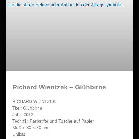
Richard Wientzek – Glühbirne
RICHARD WIENTZEK
Titel: Glühbirne
Jahr: 2012
Technik: Farbstifte und Tusche auf Papier
Maße: 30 × 30 cm
Unikat