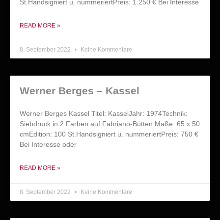
St.Handsigniert u. nummeriertPreis: 1.250 € Bei Interesse
READ MORE »
8. September 2022
Keine Kommentare
Werner Berges – Kassel
Werner Berges Kassel Titel: KasselJahr: 1974Technik:
Siebdruck in 2 Farben auf Fabriano-Bütten Maße: 65 x 50
cmEdition: 100 St.Handsigniert u. nummeriertPreis: 750 €
Bei Interesse oder
READ MORE »
8. September 2022
Keine Kommentare