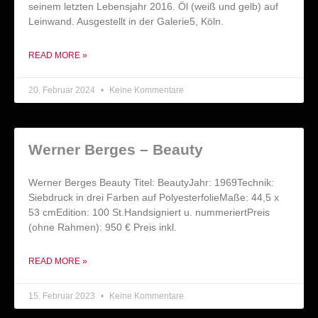
seinem letzten Lebensjahr 2016. Öl (weiß und gelb) auf
Leinwand. Ausgestellt in der Galerie5, Köln.
READ MORE »
20. Februar 2024
Keine Kommentare
Werner Berges – Beauty
Werner Berges Beauty Titel: BeautyJahr: 1969Technik:
Siebdruck in drei Farben auf PolyesterfolieMaße: 44,5 x
53 cmEdition: 100 St.Handsigniert u. nummeriertPreis
(ohne Rahmen): 950 € Preis inkl.
READ MORE »
15. Februar 2023
Keine Kommentare