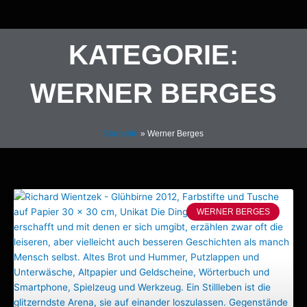
Zum
Inhalt
springen
KATEGORIE:
WERNER BERGES
Startseite
»
Werner Berges
Seite
Seite
Seite
Seite
Seite
WERNER BERGES