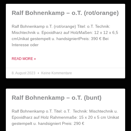
Ralf Bohnenkamp – o.T. (rot/orange)
Ralf Bohnenkamp o.T. (rot/orange) Titel: o.T. Technik:
Mischtechnik u. Epoxidharz auf HolzMaßen: 12 x 12 x 6,5
cmUnikat gestempelt u. handsigniertPreis: 390 € Bei
Interesse oder
READ MORE »
8. August 2023
Keine Kommentare
Ralf Bohnenkamp – o.T. (bunt)
Ralf Bohnenkamp o.T. Titel: o.T. Technik: Mischtechnik u.
Epoxidharz auf Holz Rahmenmaße: 15 x 20 x 5 cm Unikat
gestempelt u. handsigniert Preis: 290 €