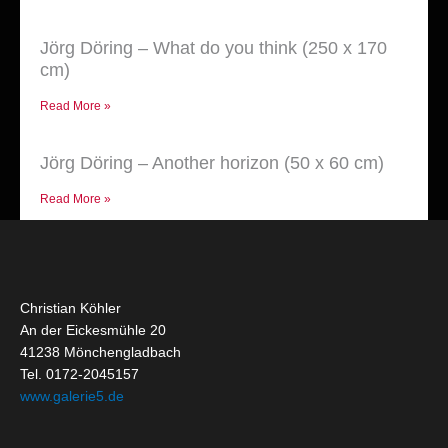
Jörg Döring – What do you think (250 x 170
cm)
Read More »
Jörg Döring – Another horizon (50 x 60 cm)
Read More »
Christian Köhler
An der Eickesmühle 20
41238 Mönchengladbach
Tel. 0172-2045157
www.galerie5.de
Get Started
About
Social Media