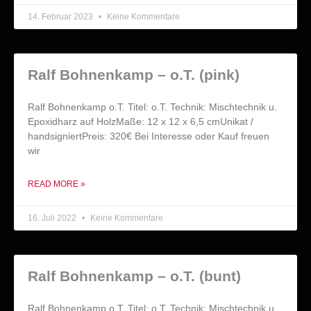
14. Februar 2023
Keine Kommentare
Ralf Bohnenkamp – o.T. (pink)
Ralf Bohnenkamp o.T. Titel: o.T. Technik: Mischtechnik u.
Epoxidharz auf HolzMaße: 12 x 12 x 6,5 cmUnikat /
handsigniertPreis: 320€ Bei Interesse oder Kauf freuen
wir
READ MORE »
16. Juli 2022
Keine Kommentare
Ralf Bohnenkamp – o.T. (bunt)
Ralf Bohnenkamp o.T. Titel: o.T. Technik: Mischtechnik u.