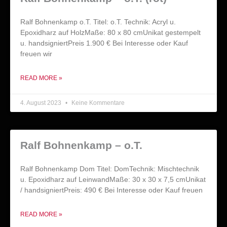
Ralf Bohnenkamp o.T. Titel: o.T. Technik: Acryl u.
Epoxidharz auf HolzMaße: 80 x 80 cmUnikat gestempelt
u. handsigniertPreis 1.900 € Bei Interesse oder Kauf
freuen wir
READ MORE »
4. August 2023
Keine Kommentare
Ralf Bohnenkamp – o.T.
Ralf Bohnenkamp Dom Titel: DomTechnik: Mischtechnik
u. Epoxidharz auf LeinwandMaße: 30 x 30 x 7,5 cmUnikat
/ handsigniertPreis: 490 € Bei Interesse oder Kauf freuen
READ MORE »