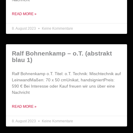
READ MORE »
8. August 2023
Keine Kommentare
Ralf Bohnenkamp – o.T. (abstrakt
blau 1)
Ralf Bohnenkamp o.T. Titel: o.T. Technik: Mischtechnik auf
LeinwandMaßen: 70 x 50 cmUnikat, handsigniertPreis:
590 € Bei Interesse oder Kauf freuen wir uns über eine
Nachricht
READ MORE »
8. August 2023
Keine Kommentare