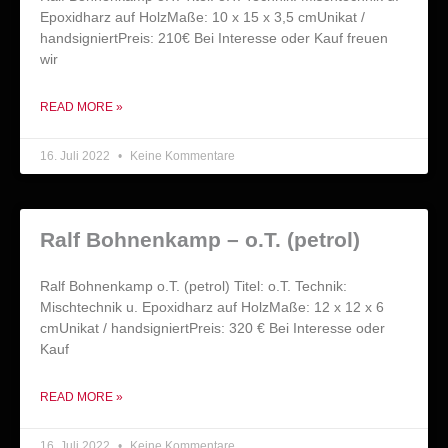
Epoxidharz auf HolzMaße: 10 x 15 x 3,5 cmUnikat /
handsigniertPreis: 210€ Bei Interesse oder Kauf freuen
wir
READ MORE »
16. Juli 2022
Keine Kommentare
Ralf Bohnenkamp – o.T. (petrol)
Ralf Bohnenkamp o.T. (petrol) Titel: o.T. Technik:
Mischtechnik u. Epoxidharz auf HolzMaße: 12 x 12 x 6
cmUnikat / handsigniertPreis: 320 € Bei Interesse oder
Kauf
READ MORE »
16. Juli 2022
Keine Kommentare