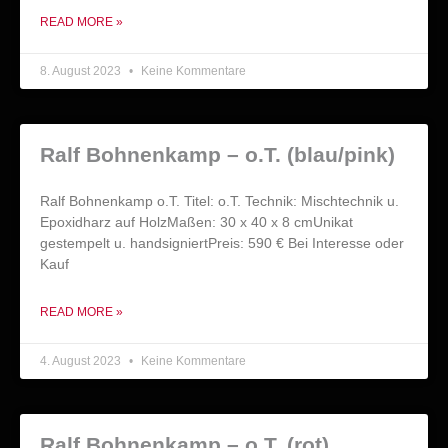
READ MORE »
8. August 2023
Keine Kommentare
Ralf Bohnenkamp – o.T. (blau/pink)
Ralf Bohnenkamp o.T. Titel: o.T. Technik: Mischtechnik u.
Epoxidharz auf HolzMaßen: 30 x 40 x 8 cmUnikat
gestempelt u. handsigniertPreis: 590 € Bei Interesse oder
Kauf
READ MORE »
4. August 2023
Keine Kommentare
Ralf Bohnenkamp – o.T. (rot)