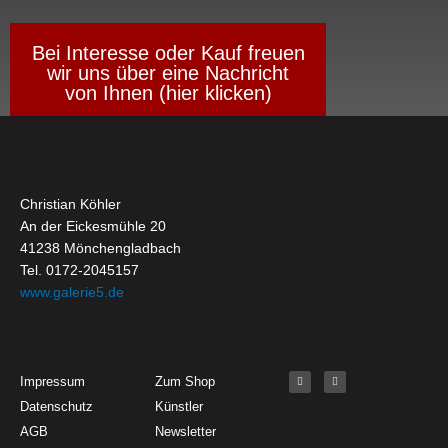
Bei Interesse oder Kauf freuen
wir uns über eine Nachricht
von Ihnen (hier klicken)
Christian Köhler
An der Eickesmühle 20
41238 Mönchengladbach
Tel. 0172-2045157
www.galerie5.de
Get Started
About
Social Media
F
I
Impressum
Zum Shop
a
n
c
s
Datenschutz
Künstler
e
t
b
a
o
g
AGB
Newsletter
o
r
k
a