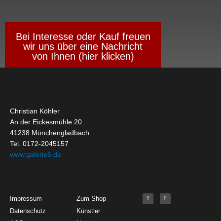
Bei Interesse oder Kauf freuen
wir uns über eine Nachricht
von Ihnen (hier klicken)
Christian Köhler
An der Eickesmühle 20
41238 Mönchengladbach
Tel. 0172-2045157
www.galerie5.de
Get Started
About
Social Media
F
I
Impressum
Zum Shop
a
n
c
s
Datenschutz
Künstler
e
t
b
a
o
g