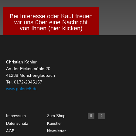
Bei Interesse oder Kauf freuen
wir uns über eine Nachricht
von Ihnen (hier klicken)
Christian Köhler
An der Eickesmühle 20
41238 Mönchengladbach
Tel. 0172-2045157
www.galerie5.de
Get Started
About
Social Media
F
I
Impressum
Zum Shop
a
n
c
s
Datenschutz
Künstler
e
t
b
a
o
g
AGB
Newsletter
o
r
k
a