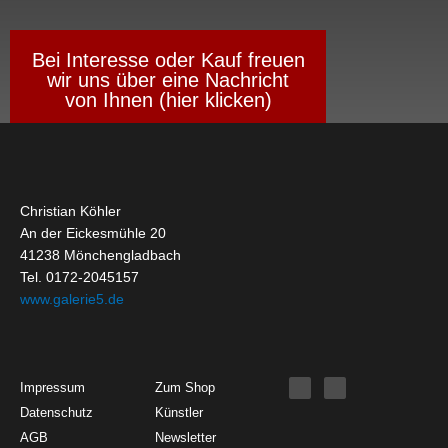
Bei Interesse oder Kauf freuen
wir uns über eine Nachricht
von Ihnen (hier klicken)
Christian Köhler
An der Eickesmühle 20
41238 Mönchengladbach
Tel. 0172-2045157
www.galerie5.de
Get Started
About
Social Media
F
I
Impressum
Zum Shop
a
n
c
s
Datenschutz
Künstler
e
t
b
a
o
g
AGB
Newsletter
o
r