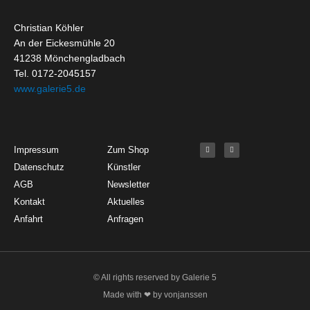
Christian Köhler
An der Eickesmühle 20
41238 Mönchengladbach
Tel. 0172-2045157
www.galerie5.de
Get Started
About
Social Media
F
I
Impressum
Zum Shop
a
n
c
s
Datenschutz
Künstler
e
t
b
a
o
g
AGB
Newsletter
o
r
k
a
Kontakt
Aktuelles
-
m
f
Anfahrt
Anfragen
© All rights reserved by Galerie 5
Made with ❤ by vonjanssen